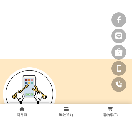
回首頁
匯款通知
購物車
(0)
@561vxyug