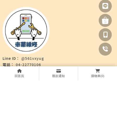
@561vxyug
04-22770106
0910-821812
回首頁
匯款通知
購物車
(0)
台中市太平區中平路109號
關於米菓
服務項目
商品資訊
維修案例
最新消息
聯絡我們
Designed by
揚京快客
Copyright © 2026
隱私權政策
網站使用條款
..