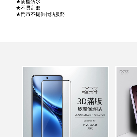
★防塵防水
★不畏刮磨
★門市不提供代貼服務