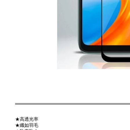
★高透光率
★纖如羽毛